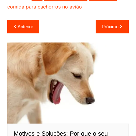
comida para cachorros no avião
Navegação
Anterior
Próximo
de
Post
Motivos e Soluções: Por que o seu